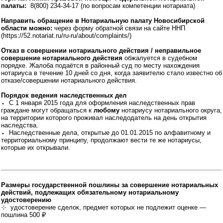
палаты:
8(800) 234-34-17 (по вопросам компетенции нотариата)
Направить обращение в Нотариальную палату Новосибирской
области можно:
через форму обратной связи на сайте ННП
(https://52.notariat.ru/ru-ru/about/complaints/)
Отказ в совершении нотариального действия / неправильное
совершение нотариального действия
обжалуется в судебном
порядке. Жалоба подаётся в районный суд по месту нахождения
нотариуса в течение 10 дней со дня, когда заявителю стало известно об
отказе/совершении нотариального действия.
Порядок ведения наследственных дел
⬩ С 1 января 2015 года для оформления наследственных прав
граждане могут обращаться к
любому
нотариусу нотариального округа,
на территории которого проживал наследодатель на день открытия
наследства.
⬩ Наследственные дела, открытые до 01.01.2015 по алфавитному и
территориальному принципу, продолжают вести те же нотариусы,
которые их открывали.
Размеры государственной пошлины за совершение нотариальных
действий, подлежащих обязательному нотариальному
удостоверению
⊹
удостоверение сделок, предмет которых не подлежит оценке —
пошлина 500 ₽