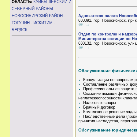
ОБЛАСТЬ:
КУЙБЫШЕВСКИЙ И
СЕВЕРНЫЙ РАЙОНЫ
-
НОВОСИБИРСКИЙ РАЙОН
-
Адвокатская палата Новосиб
630091, гор. Новосибирск, пр- 
ТОГУЧИН
-
ИСКИТИМ
-
☏ ➞
БЕРДСК
Отдел по контролю и надзору
Министерства юстиции по Н
630132, гор. Новосибирск, ул-
☏ ➞
Обслуживание физически
⬩
Консультации по вопросам ра
⬩
Составление различных докум
⬩
Профессиональная защита в 
⬩
Оказание помощи физическом
неплатежеспособности клиента
⬩
Налоговые споры
⬩
Брачный договор
⬩
Комплексное решение задач 
⬩
Наследственные дела (призн
принятия наследства, перегов
Обслуживание юридическ