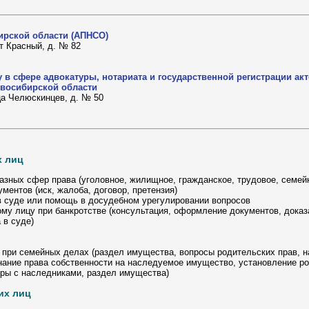
ирской области (АПНСО)
кт Красный, д. № 82
 в сфере адвокатуры, нотариата и государственной регистрации ак
овосибирской области
 ца Челюскинцев, д. № 50
х лиц
зных сфер права (уголовное, жилищное, гражданское, трудовое, семей
ентов (иск, жалоба, договор, претензия)
суде или помощь в досудебном урегулировании вопросов
у лицу при банкротстве (консультация, оформление документов, доказ
 в суде)
при семейных делах (раздел имущества, вопросы родительских прав, н
ание права собственности на наследуемое имущество, установление ро
оры с наследниками, раздел имущества)
их лиц