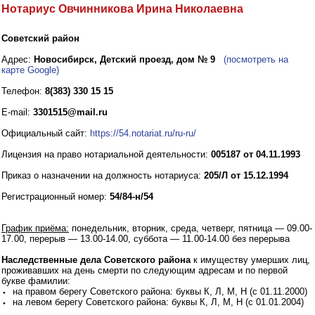
Нотариус Овчинникова Ирина Николаевна
Советский район
Адрес:
Новосибирск, Детский проезд, дом № 9
(посмотреть на
карте Google)
Телефон:
8(383) 330 15 15
E-mail:
3301515@mail.ru
Официальный сайт:
https://54.notariat.ru/ru-ru/
Лицензия на право нотариальной деятельности:
005187 от 04.11.1993
Приказ о назначении на должность нотариуса:
205/Л от 15.12.1994
Регистрационный номер:
54/84-н/54
График приёма:
понедельник, вторник, среда, четверг, пятница — 09.00-
17.00, перерыв — 13.00-14.00, суббота — 11.00-14.00 без перерыва
Наследственные дела Советского района
к имуществу умерших лиц,
проживавших на день смерти по следующим адресам и по первой
букве фамилии:
⬩ на правом берегу Советского района: буквы К, Л, М, Н (с 01.11.2000)
⬩ на левом берегу Советского района: буквы К, Л, М, Н (с 01.01.2004)