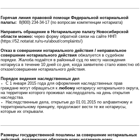
Горячая линия правовой помощи Федеральной нотариальной
палаты:
8(800) 234-34-17 (по вопросам компетенции нотариата)
Направить обращение в Нотариальную палату Новосибирской
области можно:
через форму обратной связи на сайте ННП
(https://52.notariat.ru/ru-ru/about/complaints/)
Отказ в совершении нотариального действия / неправильное
совершение нотариального действия
обжалуется в судебном
порядке. Жалоба подаётся в районный суд по месту нахождения
нотариуса в течение 10 дней со дня, когда заявителю стало известно об
отказе/совершении нотариального действия.
Порядок ведения наследственных дел
⬩ С 1 января 2015 года для оформления наследственных прав
граждане могут обращаться к
любому
нотариусу нотариального округа,
на территории которого проживал наследодатель на день открытия
наследства.
⬩ Наследственные дела, открытые до 01.01.2015 по алфавитному и
территориальному принципу, продолжают вести те же нотариусы,
которые их открывали.
Размеры государственной пошлины за совершение нотариальных
действий, подлежащих обязательному нотариальному