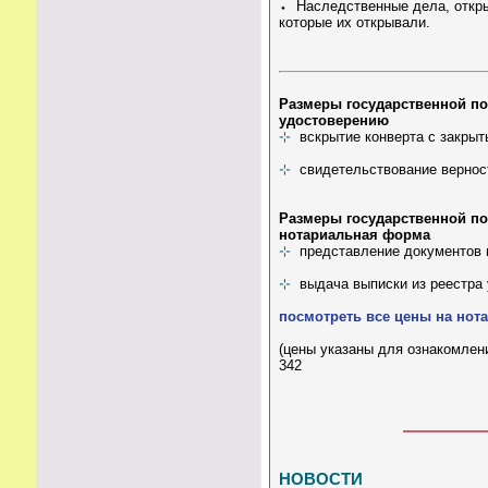
⬩ Наследственные дела, откры
которые их открывали.
Размеры государственной п
удостоверению
⊹
вскрытие конверта с закрыт
⊹
свидетельствование верност
Размеры государственной по
нотариальная форма
⊹
представление документов н
⊹
выдача выписки из реестра 
посмотреть все цены на нот
(цены указаны для ознакомлени
342
НОВОСТИ