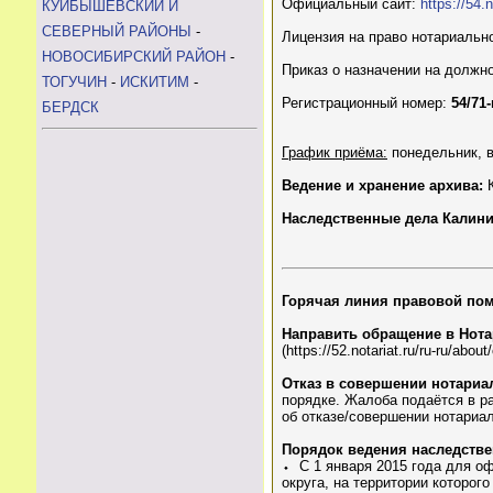
Официальный сайт:
https://54.n
КУЙБЫШЕВСКИЙ И
СЕВЕРНЫЙ РАЙОНЫ
-
Лицензия на право нотариальн
НОВОСИБИРСКИЙ РАЙОН
-
Приказ о назначении на должн
ТОГУЧИН
-
ИСКИТИМ
-
Регистрационный номер:
54/71-
БЕРДСК
График приёма:
понедельник, вт
Ведение и хранение архива:
К
Наследственные дела Калини
Горячая линия правовой по
Направить обращение в Нота
(https://52.notariat.ru/ru-ru/about
Отказ в совершении нотариа
порядке. Жалоба подаётся в ра
об отказе/совершении нотариал
Порядок ведения наследств
⬩ С 1 января 2015 года для о
округа, на территории которог