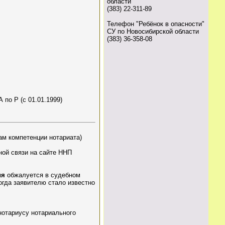
области
(383) 22-311-89
Телефон "Ребёнок в опасности"
СУ по Новосибирской области
(383) 36-358-08
по Р (с 01.01.1999)
сам компетенции нотариата)
ой связи на сайте ННП
ия
обжалуется в судебном
огда заявителю стало известно
отариусу нотариального