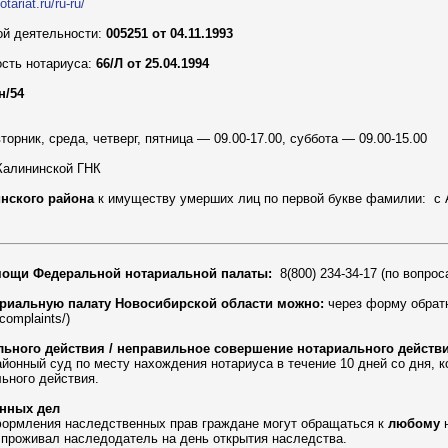
otariat.ru/ru-ru/
ой деятельности:
005251 от 04.11.1993
ость нотариуса:
66/Л от 25.04.1994
н/54
орник, среда, четверг, пятница — 09.00-17.00, суббота — 09.00-15.00
алининской ГНК
нского района
к имуществу умерших лиц по первой букве фамилии: с А 
мощи Федеральной нотариальной палаты:
8(800) 234-34-17 (по вопро
риальную палату Новосибирской области можно:
через форму обратн
/complaints/)
льного действия / неправильное совершение нотариального действ
йонный суд по месту нахождения нотариуса в течение 10 дней со дня, к
ьного действия.
енных дел
формления наследственных прав граждане могут обращаться к
любому
н
о проживал наследодатель на день открытия наследства.