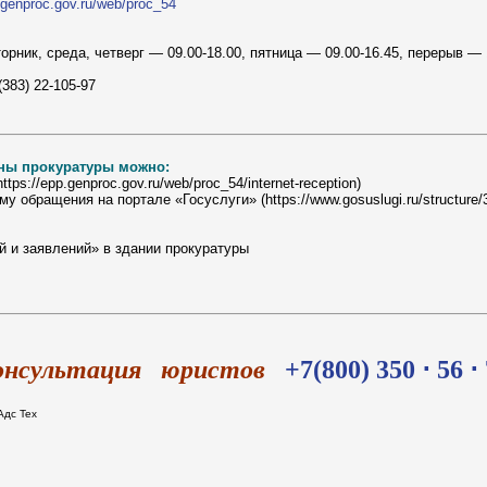
.genproc.gov.ru/web/proc_54
орник, среда, четверг — 09.00-18.00, пятница — 09.00-16.45, перерыв — 
383) 22-105-97
аны прокуратуры можно:
s://epp.genproc.gov.ru/web/proc_54/internet-reception)
обращения на портале «Госуслуги» (https://www.gosuslugi.ru/structure/
 и заявлений» в здании прокуратуры
онсультация юристов
+7(800) 350 ⋅ 56 ⋅
Адс Тех