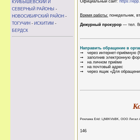
Официальный сайт:
https://epp
КУЙБЫШЕВСКИЙ И
СЕВЕРНЫЙ РАЙОНЫ
-
Время работы:
понедельник, вт
НОВОСИБИРСКИЙ РАЙОН
-
ТОГУЧИН
-
ИСКИТИМ
-
Дежурный прокурор
— тел. 8(
БЕРДСК
Направить обращение в орг
➞ через интернет-приёмную (http
➞ заполнив электронную форму 
➞ на личном приёме
➞ на почтовый адрес
➞ через ящик «Для обращений
К
Реклама Erid: LjN8KVbBK, ООО Лигал 
146