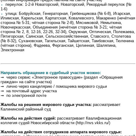
⬩
переулок: 1-2-й Новаторский, Новаторский, Рекордный переулок (№
1-6)
⬩
улица: Бобруйская, Генераторная, Гребенщикова (№ 6-8), Игарская,
Илимская, Карельская, Карпатская, Ковалевского, Макаренко (нечётная
сторона № 5-31; чётная сторона № 2-8), Мясниковой, Немыткина,
Новочеркасская, Объединения (нечётная сторона № 3-21; чётная
сторона № 2, 8, 12-16, 22-26, 32-34), Окружная, Оптическая, Полежаева,
Пятигорская, Саянская, Сельскохозяйственная, Ставского, Столетова
(№ 8-32), Сухановская, Тагильская, Тайшетская, Тамбовская, Тюленина
(чётная сторона), Фадеева, Ферганская, Целинная, Шаляпина,
Электронная
Направить обращение в судебный участок можно:
➞ через сервис «Электронное правосудие» (раздел «Обращения
граждан» на сайте участка)
➞ лично через канцелярию / помощника мирового судьи
➞ на почтовый адрес участка
➞ по электронной почте
Жалобы на решения мирового судьи участка:
рассматривает
Калининский районный суд
Жалобы на действия судей:
рассматривает Квалификационная
коллегия судей Новосибирской области (http://nvs.vkks.ru/)
Жалобы на действия сотрудников аппарата мирового судьи: