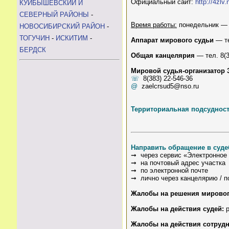
Официальный сайт:
http://4zlv
КУЙБЫШЕВСКИЙ И
СЕВЕРНЫЙ РАЙОНЫ
-
Время работы:
понедельник — 0
НОВОСИБИРСКИЙ РАЙОН
-
ТОГУЧИН
-
ИСКИТИМ
-
Аппарат мирового судьи
— те
БЕРДСК
Общая канцелярия
— тел. 8(3
Мировой судья-организатор 
☏
8(383) 22-546-36
@
zaelcrsud5@nso.ru
Территориальная подсудност
Направить обращение в суде
➞ через сервис «Электронное 
➞ на почтовый адрес участка
➞ по электронной почте
➞ лично через канцелярию / 
Жалобы на решения мирового
Жалобы на действия судей:
р
Жалобы на действия сотрудн