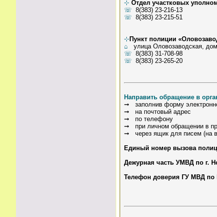
⊹
Отдел участковых уполно
☏
8(383) 23-216-13
☏
8(383) 23-215-51
⊹
Пункт полиции «Оловозаво
⌂
улица Оловозаводская, дом
☏
8(383) 31-708-98
☏
8(383) 23-265-20
Направить обращение в орг
➞ заполнив форму электронног
➞ на почтовый адрес
➞ по телефону
➞ при личном обращении в п
➞ через ящик для писем (на в
Единый номер вызова полиц
Дежурная часть УМВД по г. Н
Телефон доверия ГУ МВД по 