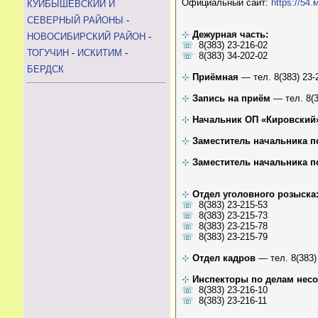
Официальный сайт:
https://54
КУЙБЫШЕВСКИЙ И
СЕВЕРНЫЙ РАЙОНЫ
-
⊹
Дежурная часть:
НОВОСИБИРСКИЙ РАЙОН
-
☏
8(383) 23-216-02
ТОГУЧИН
-
ИСКИТИМ
-
☏
8(383) 34-202-02
БЕРДСК
⊹
Приёмная
— тел. 8(383) 23-
⊹
Запись на приём
— тел. 8(3
⊹
Начальник ОП «Кировский
⊹
Заместитель начальника п
⊹
Заместитель начальника п
⊹
Отдел уголовного розыска
☏
8(383) 23-215-53
☏
8(383) 23-215-73
☏
8(383) 23-215-78
☏
8(383) 23-215-79
⊹
Отдел кадров
— тел. 8(383)
⊹
Инспекторы по делам нес
☏
8(383) 23-216-10
☏
8(383) 23-216-11