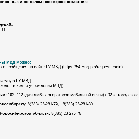
моченных и по делам несовершеннолетних:
дской»
 11
аны МВД можно:
о сообщения на сайте ГУ МВД (https://54.мвд.рф/request_main)
риёмную ГУ МВД
ходе / в холле учреждений МВД)
ии:
102, 112 (для любых операторов мобильной связи) / 02 (с городског
овосибирску:
8(383) 23-281-79, 8(383) 23-281-80
Новосибирской области:
8(383) 23-276-75