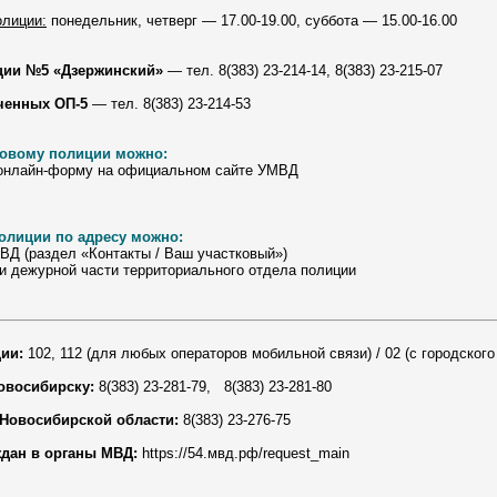
олиции:
понедельник, четверг — 17.00-19.00, суббота — 15.00-16.00
иции №5 «Дзержинский»
— тел. 8(383) 23-214-14, 8(383) 23-215-07
ченных ОП-5
— тел. 8(383) 23-214-53
ковому полиции можно:
 онлайн-форму на официальном сайте УМВД
полиции по адресу можно:
ВД (раздел «Контакты / Ваш участковый»)
 дежурной части территориального отдела полиции
ции:
102, 112 (для любых операторов мобильной связи) / 02 (с городског
овосибирску:
8(383) 23-281-79, 8(383) 23-281-80
Новосибирской области:
8(383) 23-276-75
ждан в органы МВД:
https://54.мвд.рф/request_main