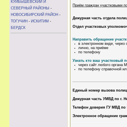
КУЙБЫШЕВСКИЙ И
Приём граждан участковыми п
СЕВЕРНЫЙ РАЙОНЫ
-
НОВОСИБИРСКИЙ РАЙОН
-
Дежурная часть отдела пол
ТОГУЧИН
-
ИСКИТИМ
-
Отдел участковых уполномо
БЕРДСК
Направить обращение участ
⬩ в электронном виде, через
⬩ лично, на приёме
⬩ по телефону
Узнать кто ваш участковый 
⬩ через сайт любого органа М
⬩ по телефону справочной или
Единый номер вызова поли
Дежурная часть УМВД по г. Н
Телефон доверия ГУ МВД по 
Электронное обращение гра