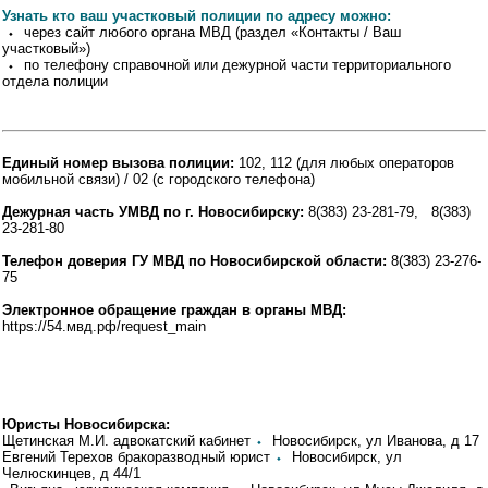
Узнать кто ваш участковый полиции по адресу можно:
⬩ через сайт любого органа МВД (раздел «Контакты / Ваш
участковый»)
⬩ по телефону справочной или дежурной части территориального
отдела полиции
Единый номер вызова полиции:
102, 112 (для любых операторов
мобильной связи) / 02 (с городского телефона)
Дежурная часть УМВД по г. Новосибирску:
8(383) 23-281-79, 8(383)
23-281-80
Телефон доверия ГУ МВД по Новосибирской области:
8(383) 23-276-
75
Электронное обращение граждан в органы МВД:
https://54.мвд.рф/request_main
Юристы Новосибирска:
Щетинская М.И. адвокатский кабинет
⬩
Новосибирск, ул Иванова, д 17
Евгений Терехов бракоразводный юрист
⬩
Новосибирск, ул
Челюскинцев, д 44/1