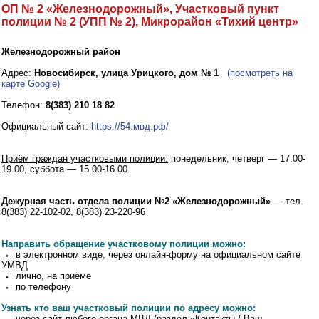
ОП № 2 «Железнодорожный», Участковый пункт
полиции № 2 (УПП № 2), Микрорайон «Тихий центр»
Железнодорожный район
Адрес:
Новосибирск, улица Урицкого, дом № 1
(посмотреть на
карте Google)
Телефон:
8(383) 210 18 82
Официальный сайт:
https://54.мвд.рф/
Приём граждан участковыми полиции:
понедельник, четверг — 17.00-
19.00, суббота — 15.00-16.00
Дежурная часть отдела полиции №2 «Железнодорожный»
— тел.
8(383) 22-102-02, 8(383) 23-220-96
Направить обращение участковому полиции можно:
⬩ в электронном виде, через онлайн-форму на официальном сайте
УМВД
⬩ лично, на приёме
⬩ по телефону
Узнать кто ваш участковый полиции по адресу можно:
⬩ через сайт любого органа МВД (раздел «Контакты / Ваш