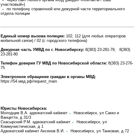
участковый»)
⬩ по телефону справочной или дежурной части территориального
отдела полиции
Единый номер вызова полиции:
102, 112 (для любых операторов
мобильной связи) / 02 (с городского телефона)
Дежурная часть УМВД по г. Новосибирску:
8(383) 23-281-79, 8(383)
23-281-80
Телефон доверия ГУ МВД по Новосибирской области:
8(383) 23-276-
75
Электронное обращение граждан в органы МВД:
https://54.мвд.рф/request_main
Юристы Новосибирска:
Молодцев В.А. адвокатский кабинет
⬩
Новосибирск, ул Сакко и
Ванцетти, д 31/3
Скасырский Р.М. адвокатский кабинет
⬩
Новосибирск, ул
Коммунистическая, д 1
Адвокатский кабинет Аксенов В.И.
⬩
Новосибирск, ул Танковая, д 72