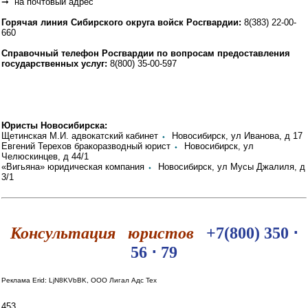
➞ на почтовый адрес
Горячая линия Сибирского округа войск Росгвардии:
8(383) 22-00-
660
Справочный телефон Росгвардии по вопросам предоставления
государственных услуг:
8(800) 35-00-597
Юристы Новосибирска:
Щетинская М.И. адвокатский кабинет
⬩
Новосибирск, ул Иванова, д 17
Евгений Терехов бракоразводный юрист
⬩
Новосибирск, ул
Челюскинцев, д 44/1
«Вигьяна» юридическая компания
⬩
Новосибирск, ул Мусы Джалиля, д
3/1
Консультация юристов
+7(800) 350 ⋅
56 ⋅ 79
Реклама Erid: LjN8KVbBK, ООО Лигал Адс Тех
453