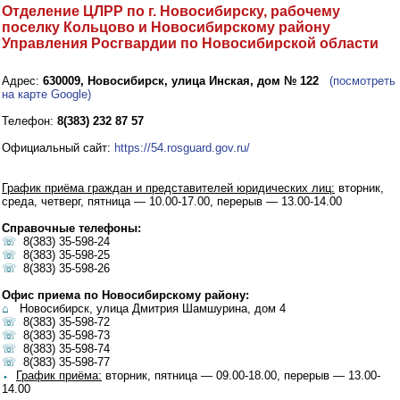
Отделение ЦЛРР по г. Новосибирску, рабочему
поселку Кольцово и Новосибирскому району
Управления Росгвардии по Новосибирской области
Адрес:
630009, Новосибирск, улица Инская, дом № 122
(посмотреть
на карте Google)
Телефон:
8(383) 232 87 57
Официальный сайт:
https://54.rosguard.gov.ru/
График приёма граждан и представителей юридических лиц:
вторник,
среда, четверг, пятница — 10.00-17.00, перерыв — 13.00-14.00
Справочные телефоны:
☏
8(383) 35-598-24
☏
8(383) 35-598-25
☏
8(383) 35-598-26
Офис приема по Новосибирскому району:
⌂
Новосибирск, улица Дмитрия Шамшурина, дом 4
☏
8(383) 35-598-72
☏
8(383) 35-598-73
☏
8(383) 35-598-74
☏
8(383) 35-598-77
⬩
График приёма:
вторник, пятница — 09.00-18.00, перерыв — 13.00-
14.00