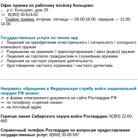
Офис приема по рабочему посёлку Кольцово:
⌂
р.п. Кольцово, дом 20
☏
8(383) 30-614-02
⬩
График приёма:
вторник, пятница — 09.00-18.00, перерыв — 13.00-
14.00
Государственные услуги по линии лрр
✓ Лицензия на приобретение огнестрельного / сигнального / холодного
клинкового оружия
✓ Разрешение на хранение / транспортирование / ввоз (вывоз) оружия
✓ Лицензия на торговлю гражданским и служебным оружием
✓ Лицензия на частную охранную деятельность
✓ Удостоверение частного охранника / частного детектива
Направить обращение в Федеральную службу войск национальной
гвардии РФ можно:
➞ в форме электронного документа на сайте Росгвардии РФ
➞ по телефону «горячей линии»
➞ на почтовый адрес
Горячая линия Сибирского округа войск Росгвардии:
8(383) 22-00-
660
Справочный телефон Росгвардии по вопросам предоставления
государственных услуг:
8(800) 35-00-597