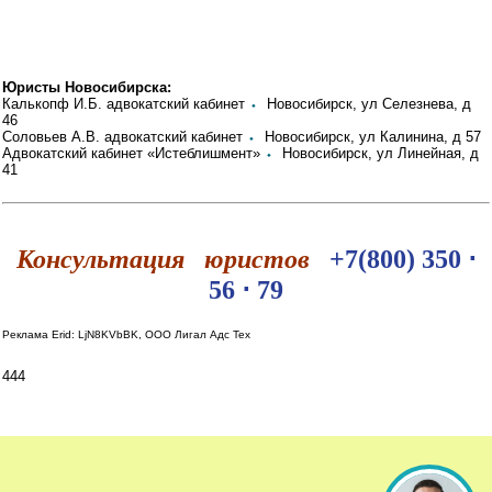
Юристы Новосибирска:
Калькопф И.Б. адвокатский кабинет
⬩
Новосибирск, ул Селезнева, д
46
Соловьев А.В. адвокатский кабинет
⬩
Новосибирск, ул Калинина, д 57
Адвокатский кабинет «Истеблишмент»
⬩
Новосибирск, ул Линейная, д
41
Консультация юристов
+7(800) 350 ⋅
56 ⋅ 79
Реклама Erid: LjN8KVbBK, ООО Лигал Адс Тех
444