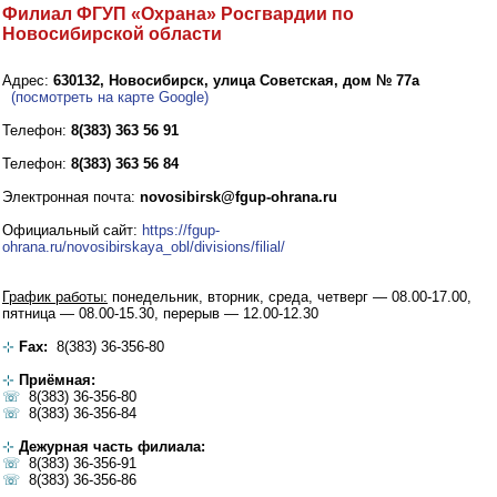
Филиал ФГУП «Охрана» Росгвардии по
Новосибирской области
Адрес:
630132, Новосибирск, улица Советская, дом № 77а
(посмотреть на карте Google)
Телефон:
8(383) 363 56 91
Телефон:
8(383) 363 56 84
Электронная почта:
novosibirsk@fgup-ohrana.ru
Официальный сайт:
https://fgup-
ohrana.ru/novosibirskaya_obl/divisions/filial/
График работы:
понедельник, вторник, среда, четверг — 08.00-17.00,
пятница — 08.00-15.30, перерыв — 12.00-12.30
⊹
Fax:
8(383) 36-356-80
⊹
Приёмная:
☏
8(383) 36-356-80
☏
8(383) 36-356-84
⊹
Дежурная часть филиала:
☏
8(383) 36-356-91
☏
8(383) 36-356-86