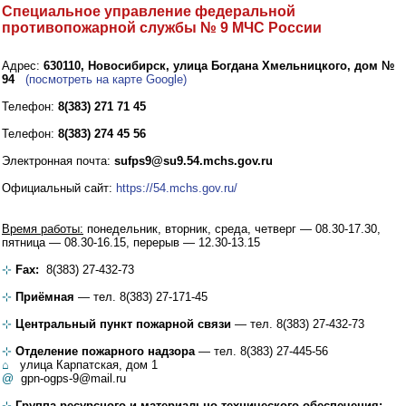
Специальное управление федеральной
противопожарной службы № 9 МЧС России
Адрес:
630110, Новосибирск, улица Богдана Хмельницкого, дом №
94
(посмотреть на карте Google)
Телефон:
8(383) 271 71 45
Телефон:
8(383) 274 45 56
Электронная почта:
sufps9@su9.54.mchs.gov.ru
Официальный сайт:
https://54.mchs.gov.ru/
Время работы:
понедельник, вторник, среда, четверг — 08.30-17.30,
пятница — 08.30-16.15, перерыв — 12.30-13.15
⊹
Fax:
8(383) 27-432-73
⊹
Приёмная
— тел. 8(383) 27-171-45
⊹
Центральный пункт пожарной связи
— тел. 8(383) 27-432-73
⊹
Отделение пожарного надзора
— тел. 8(383) 27-445-56
⌂
улица Карпатская, дом 1
@
gpn-ogps-9@mail.ru
⊹
Группа ресурсного и материально-технического обеспечения: