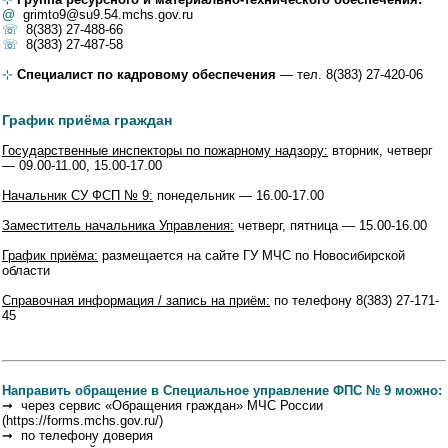
@
grimto9@su9.54.mchs.gov.ru
☏
8(383) 27-488-66
☏
8(383) 27-487-58
⊹
Специалист по кадровому обеспечения
— тел. 8(383) 27-420-06
График приёма граждан
Государственные инспекторы по пожарному надзору:
вторник, четверг
— 09.00-11.00, 15.00-17.00
Начальник СУ ФСП № 9:
понедельник — 16.00-17.00
Заместитель начальника Управления:
четверг, пятница — 15.00-16.00
График приёма:
размещается на сайте ГУ МЧС по Новосибирской
области
Справочная информация / запись на приём:
по телефону 8(383) 27-171-
45
Направить обращение в Специальное управление ФПС № 9 можно:
➞ через сервис «Обращения граждан» МЧС России
(https://forms.mchs.gov.ru/)
➞ по телефону доверия