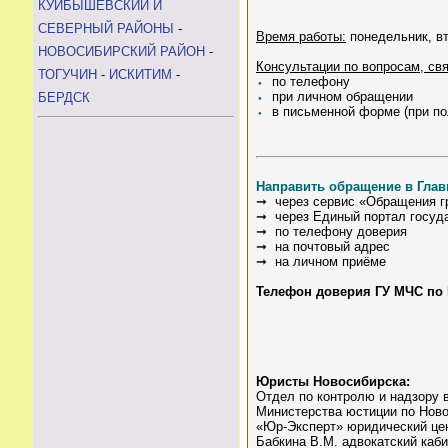
КУЙБЫШЕВСКИЙ И
СЕВЕРНЫЙ РАЙОНЫ
-
Время работы:
понедельник, вт
НОВОСИБИРСКИЙ РАЙОН
-
Консультации по вопросам, св
ТОГУЧИН
-
ИСКИТИМ
-
⬩
по телефону
⬩
при личном обращении
БЕРДСК
⬩
в письменной форме (при по
Направить обращение в Глав
➞ через сервис «Обращения гра
➞ через Единый портал госуд
➞ по телефону доверия
➞ на почтовый адрес
➞ на личном приёме
Телефон доверия ГУ МЧС по 
Юристы Новосибирска:
Отдел по контролю и надзору в
Министерства юстиции по Нов
«Юр-Эксперт» юридический це
Бабкина В.М. адвокатский каб